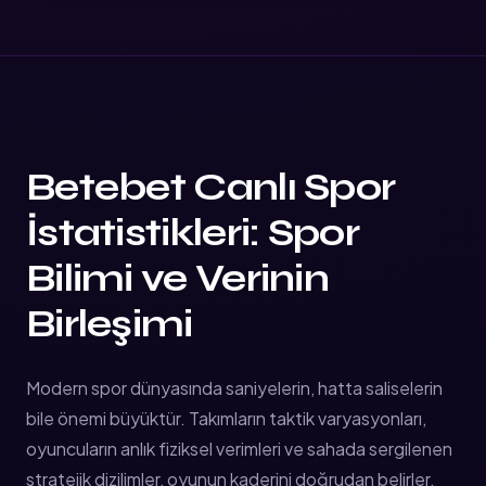
Betebet Canlı Spor
İstatistikleri: Spor
Bilimi ve Verinin
Birleşimi
Modern spor dünyasında saniyelerin, hatta saliselerin
bile önemi büyüktür. Takımların taktik varyasyonları,
oyuncuların anlık fiziksel verimleri ve sahada sergilenen
stratejik dizilimler, oyunun kaderini doğrudan belirler.