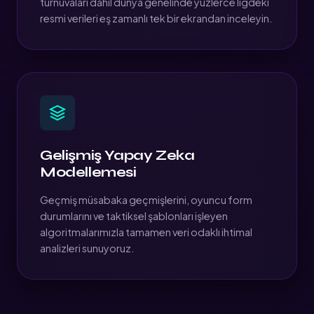
turnuvaları dahil dünya genelinde yüzlerce ligdeki
resmi verileri eş zamanlı tek bir ekrandan inceleyin.
Gelişmiş Yapay Zeka
Modellemesi
Geçmiş müsabaka geçmişlerini, oyuncu form
durumlarını ve taktiksel şablonları işleyen
algoritmalarımızla tamamen veri odaklı ihtimal
analizleri sunuyoruz.