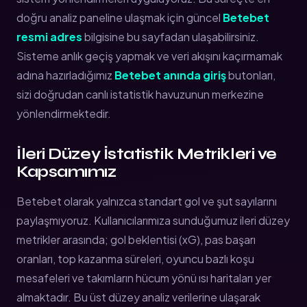
doğru analiz paneline ulaşmak için güncel
Betebet
resmi adres
bilgisine bu sayfadan ulaşabilirsiniz.
Sisteme anlık geçiş yapmak ve veri akışını kaçırmamak
adına hazırladığımız
Betebet anında giriş
butonları,
sizi doğrudan canlı istatistik havuzunun merkezine
yönlendirmektedir.
İleri Düzey İstatistik Metrikleri ve
Kapsamımız
Betebet olarak yalnızca standart gol ve şut sayılarını
paylaşmıyoruz. Kullanıcılarımıza sunduğumuz ileri düzey
metrikler arasında; gol beklentisi (xG), pas başarı
oranları, top kazanma süreleri, oyuncu bazlı koşu
mesafeleri ve takımların hücum yönü ısı haritaları yer
almaktadır. Bu üst düzey analiz verilerine ulaşarak