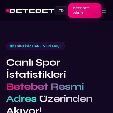
BETEBET
☰
BETEBET
TR
GIRIŞ
KESINTISIZ CANLI VERI AKIŞI
Canlı Spor
İstatistikleri
Betebet Resmi
Adres
Üzerinden
Akıyor!