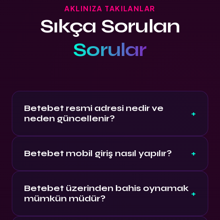
AKLINIZA TAKILANLAR
Sıkça Sorulan
Sorular
Betebet resmi adresi nedir ve
+
neden güncellenir?
Betebet resmi adresi, canlı spor veri
sunucularımızın global erişim optimizasyonları ve
Betebet mobil giriş nasıl yapılır?
+
hız güncellemeleri doğrultusunda periyodik olarak
Betebet mobil giriş işlemi oldukça basittir. Web
güncellenebilmektedir. En yeni istatistik paneline
sitemizin güncel adresini akıllı cihazınızın (iOS veya
Betebet üzerinden bahis oynamak
erişmek için sitemizdeki güncel giriş adreslerini
+
mümkün müdür?
Android) tarayıcısına yazarak ya da sitemizdeki
takip edebilirsiniz.
mobil yönlendirme butonlarını kullanarak optimize