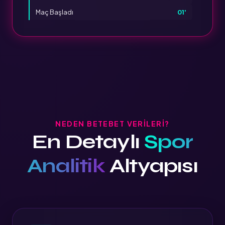
Maç Başladı
01'
NEDEN BETEBET VERILERI?
En Detaylı
Spor
Analitik
Altyapısı