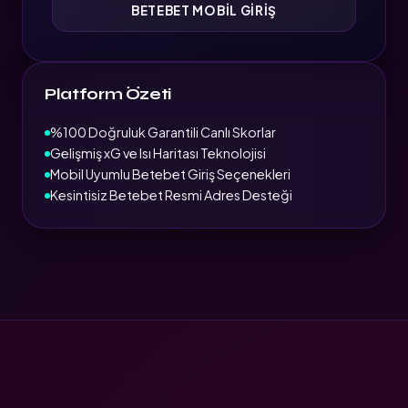
BETEBET MOBIL GIRIŞ
Platform Özeti
%100 Doğruluk Garantili Canlı Skorlar
Gelişmiş xG ve Isı Haritası Teknolojisi
Mobil Uyumlu Betebet Giriş Seçenekleri
Kesintisiz Betebet Resmi Adres Desteği