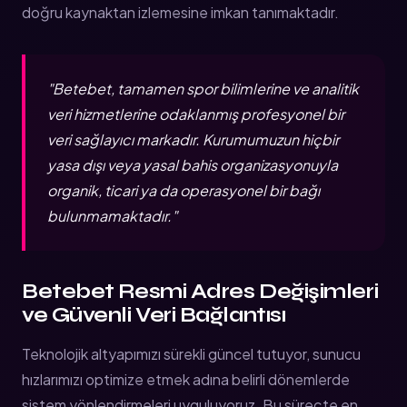
doğru kaynaktan izlemesine imkan tanımaktadır.
"Betebet, tamamen spor bilimlerine ve analitik
veri hizmetlerine odaklanmış profesyonel bir
veri sağlayıcı markadır. Kurumumuzun hiçbir
yasa dışı veya yasal bahis organizasyonuyla
organik, ticari ya da operasyonel bir bağı
bulunmamaktadır."
Betebet Resmi Adres Değişimleri
ve Güvenli Veri Bağlantısı
Teknolojik altyapımızı sürekli güncel tutuyor, sunucu
hızlarımızı optimize etmek adına belirli dönemlerde
sistem yönlendirmeleri uyguluyoruz. Bu süreçte en