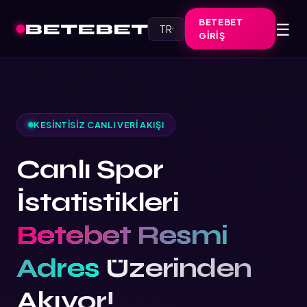
BETEBET
☰
BETEBET
TR
GIRIŞ
KESINTISIZ CANLI VERI AKIŞI
Canlı Spor
İstatistikleri
Betebet Resmi
Adres
Üzerinden
Akıyor!