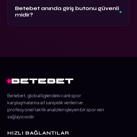
Hayır, Betebet bir bahis veya kumar platformu
edilmiş mobil panele anında erişim
değildir. Şirketimiz yalnızca canlı maç istatistikleri,
Betebet anında giriş butonu güvenli
sağlayabilirsiniz.
+
midir?
oyuncu analizleri ve taktiksel spor analizleri sunan
tarafsız bir bilgi portalıdır. Sitemiz üzerinden hiçbir
Evet, sitemiz üzerinden sağlanan Betebet anında
şekilde bahis oynatılamaz.
giriş butonları ve tüm veri akışları yüksek güvenlik
standartlarına sahip SSL sertifikalarıyla
şifrelenmektedir. Doğrudan resmi analiz
sunucularımıza güvenli bir şekilde aktarılmanızı
sağlar.
BETEBET
Betebet, global liglerdeki canlı spor
karşılaşmalarına ait saniyelik verileri ve
profesyonel taktik analizleri işleyen bir spor veri
sağlayıcısıdır.
HIZLI BAĞLANTILAR