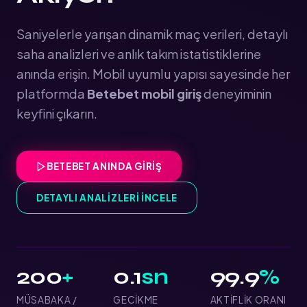
Saniyelerle yarışan dinamik maç verileri, detaylı
saha analizleri ve anlık takım istatistiklerine
anında erişin. Mobil uyumlu yapısı sayesinde her
platformda
Betebet mobil giriş
deneyiminin
keyfini çıkarın.
BETEBET ANINDA GIRIŞ
DETAYLI ANALIZLERI İNCELE
200
+
0.1
sn
99.9
%
MÜSABAKA /
GECIKME
AKTIFLIK ORANI