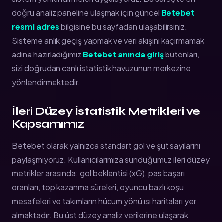
doğru analiz paneline ulaşmak için güncel
Betebet
resmi adres
bilgisine bu sayfadan ulaşabilirsiniz.
Sisteme anlık geçiş yapmak ve veri akışını kaçırmamak
adına hazırladığımız
Betebet anında giriş
butonları,
sizi doğrudan canlı istatistik havuzunun merkezine
yönlendirmektedir.
İleri Düzey İstatistik Metrikleri ve
Kapsamımız
Betebet olarak yalnızca standart gol ve şut sayılarını
paylaşmıyoruz. Kullanıcılarımıza sunduğumuz ileri düzey
metrikler arasında; gol beklentisi (xG), pas başarı
oranları, top kazanma süreleri, oyuncu bazlı koşu
mesafeleri ve takımların hücum yönü ısı haritaları yer
almaktadır. Bu üst düzey analiz verilerine ulaşarak