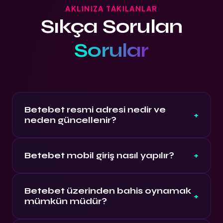
AKLINIZA TAKILANLAR
Sıkça Sorulan
Sorular
Betebet resmi adresi nedir ve
+
neden güncellenir?
Betebet resmi adresi, canlı spor veri
sunucularımızın global erişim optimizasyonları ve
Betebet mobil giriş nasıl yapılır?
+
hız güncellemeleri doğrultusunda periyodik olarak
Betebet mobil giriş işlemi oldukça basittir. Web
güncellenebilmektedir. En yeni istatistik paneline
sitemizin güncel adresini akıllı cihazınızın (iOS veya
Betebet üzerinden bahis oynamak
erişmek için sitemizdeki güncel giriş adreslerini
+
mümkün müdür?
Android) tarayıcısına yazarak ya da sitemizdeki
takip edebilirsiniz.
mobil yönlendirme butonlarını kullanarak optimize