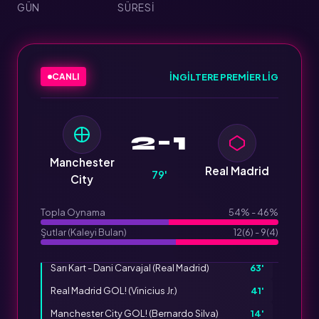
GÜN
SÜRESI
İNGILTERE PREMIER LIG
CANLI
2
-
1
Manchester
Real Madrid
79'
City
Topla Oynama
54% - 46%
Şutlar (Kaleyi Bulan)
12(6) - 9(4)
Manchester City GOL! (Erling Haaland)
72'
Sarı Kart - Dani Carvajal (Real Madrid)
63'
Real Madrid GOL! (Vinicius Jr.)
41'
Manchester City GOL! (Bernardo Silva)
14'