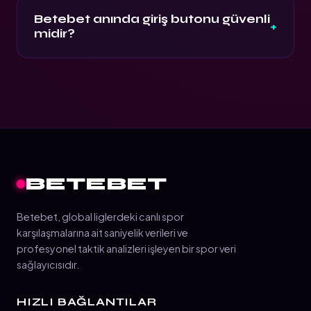
Hayır, Betebet bir bahis veya kumar platformu
edilmiş mobil panele anında erişim
değildir. Şirketimiz yalnızca canlı maç istatistikleri,
Betebet anında giriş butonu güvenli
sağlayabilirsiniz.
+
midir?
oyuncu analizleri ve taktiksel spor analizleri sunan
tarafsız bir bilgi portalıdır. Sitemiz üzerinden hiçbir
Evet, sitemiz üzerinden sağlanan Betebet anında
şekilde bahis oynatılamaz.
giriş butonları ve tüm veri akışları yüksek güvenlik
standartlarına sahip SSL sertifikalarıyla
şifrelenmektedir. Doğrudan resmi analiz
sunucularımıza güvenli bir şekilde aktarılmanızı
sağlar.
BETEBET
Betebet, global liglerdeki canlı spor
karşılaşmalarına ait saniyelik verileri ve
profesyonel taktik analizleri işleyen bir spor veri
sağlayıcısıdır.
HIZLI BAĞLANTILAR