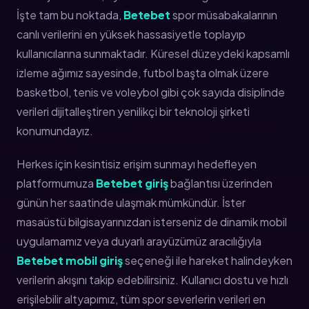
İşte tam bu noktada,
Betebet
spor müsabakalarının
canlı verilerini en yüksek hassasiyetle toplayıp
kullanıcılarına sunmaktadır. Küresel düzeydeki kapsamlı
izleme ağımız sayesinde, futbol başta olmak üzere
basketbol, tenis ve voleybol gibi çok sayıda disiplinde
verileri dijitalleştiren yenilikçi bir teknoloji şirketi
konumundayız.
Herkes için kesintisiz erişim sunmayı hedefleyen
platformumuza
Betebet giriş
bağlantısı üzerinden
günün her saatinde ulaşmak mümkündür. İster
masaüstü bilgisayarınızdan isterseniz de dinamik mobil
uygulamamız veya duyarlı arayüzümüz aracılığıyla
Betebet mobil giriş
seçeneği ile hareket halindeyken
verilerin akışını takip edebilirsiniz. Kullanıcı dostu ve hızlı
erişilebilir altyapımız, tüm spor severlerin verileri en