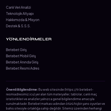
Canlı Veri Analizi
Teknolojik Altyapı
Hakkımızda & Misyon
Destek & S.S.S.
YÖNLENDIRMELER
Betebet Giriş
Betebet Mobil Giriş
Betebet Anında Giriş
Betebet Resmi Adres
Önemli Bilgilendirme:
Bu web sitesinde (https://tr.betebet-
resmiadresimiz.icu) yer alan tüm materyaller, tablolar, canlı maç
istatistikleri ve analizler yalnızca genel bilgilendirme amacıyla
sunulmaktadır. Betebet markası adından ötürü hiçbir şans oyunları ve
bahis sitesiyle ortaklığa sahip değildir. Sitemiz üzerinden herhangi