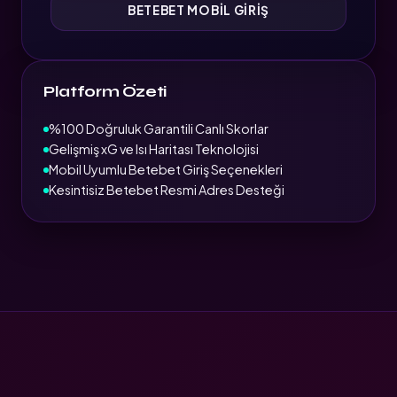
BETEBET MOBIL GIRIŞ
Platform Özeti
%100 Doğruluk Garantili Canlı Skorlar
Gelişmiş xG ve Isı Haritası Teknolojisi
Mobil Uyumlu Betebet Giriş Seçenekleri
Kesintisiz Betebet Resmi Adres Desteği