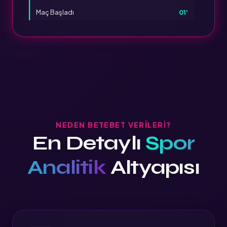
Maç Başladı
01'
NEDEN BETEBET VERILERI?
En Detaylı
Spor
Analitik
Altyapısı