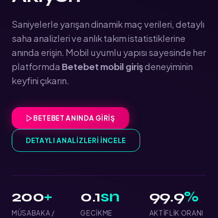
Saniyelerle yarışan dinamik maç verileri, detaylı
saha analizleri ve anlık takım istatistiklerine
anında erişin. Mobil uyumlu yapısı sayesinde her
platformda
Betebet mobil giriş
deneyiminin
keyfini çıkarın.
BETEBET ANINDA GIRIŞ
DETAYLI ANALIZLERI İNCELE
200
+
0.1
sn
99.9
%
MÜSABAKA /
GECIKME
AKTIFLIK ORANI