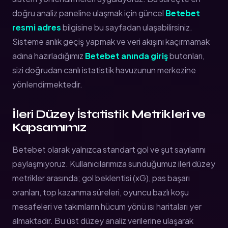
doğru analiz paneline ulaşmak için güncel
Betebet
resmi adres
bilgisine bu sayfadan ulaşabilirsiniz.
Sisteme anlık geçiş yapmak ve veri akışını kaçırmamak
adına hazırladığımız
Betebet anında giriş
butonları,
sizi doğrudan canlı istatistik havuzunun merkezine
yönlendirmektedir.
İleri Düzey İstatistik Metrikleri ve
Kapsamımız
Betebet olarak yalnızca standart gol ve şut sayılarını
paylaşmıyoruz. Kullanıcılarımıza sunduğumuz ileri düzey
metrikler arasında; gol beklentisi (xG), pas başarı
oranları, top kazanma süreleri, oyuncu bazlı koşu
mesafeleri ve takımların hücum yönü ısı haritaları yer
almaktadır. Bu üst düzey analiz verilerine ulaşarak