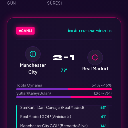
GÜN
SÜRESI
İNGILTERE PREMIER LIG
CANLI
2
-
1
Manchester
Real Madrid
79'
City
Topla Oynama
54% - 46%
Şutlar (Kaleyi Bulan)
12(6) - 9(4)
Manchester City GOL! (Erling Haaland)
72'
Sarı Kart - Dani Carvajal (Real Madrid)
63'
Real Madrid GOL! (Vinicius Jr.)
41'
Manchester City GOL! (Bernardo Silva)
14'