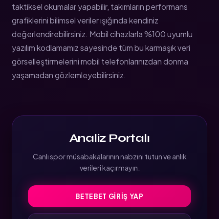
taktiksel okumalar yapabilir, takımların performans
grafiklerini bilimsel veriler ışığında kendiniz
değerlendirebilirsiniz. Mobil cihazlarla %100 uyumlu
yazılım kodlamamız sayesinde tüm bu karmaşık veri
görselleştirmelerini mobil telefonlarınızdan donma
yaşamadan gözlemleyebilirsiniz.
Analiz Portalı
Canlı spor müsabakalarının nabzını tutun ve anlık
verileri kaçırmayın.
BETEBET GIRIŞ YAP