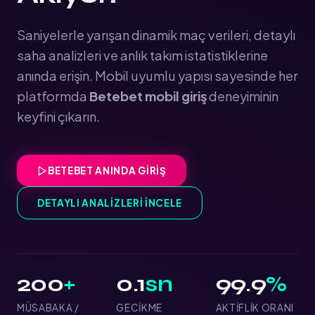
Saniyelerle yarışan dinamik maç verileri, detaylı
saha analizleri ve anlık takım istatistiklerine
anında erişin. Mobil uyumlu yapısı sayesinde her
platformda
Betebet mobil giriş
deneyiminin
keyfini çıkarın.
BETEBET ANINDA GIRIŞ
DETAYLI ANALIZLERI İNCELE
200
+
0.1
sn
99.9
%
MÜSABAKA /
GECIKME
AKTIFLIK ORANI