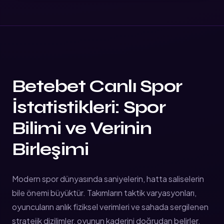
Betebet Canlı Spor
İstatistikleri: Spor
Bilimi ve Verinin
Birleşimi
Modern spor dünyasında saniyelerin, hatta saliselerin
bile önemi büyüktür. Takımların taktik varyasyonları,
oyuncuların anlık fiziksel verimleri ve sahada sergilenen
stratejik dizilimler, oyunun kaderini doğrudan belirler.