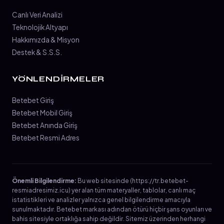
Canlı Veri Analizi
Teknolojik Altyapı
Hakkımızda & Misyon
Destek & S.S.S.
YÖNLENDIRMELER
Betebet Giriş
Betebet Mobil Giriş
Betebet Anında Giriş
Betebet Resmi Adres
Önemli Bilgilendirme:
Bu web sitesinde (https://tr.betebet-
resmiadresimiz.icu) yer alan tüm materyaller, tablolar, canlı maç
istatistikleri ve analizler yalnızca genel bilgilendirme amacıyla
sunulmaktadır. Betebet markası adından ötürü hiçbir şans oyunları ve
bahis sitesiyle ortaklığa sahip değildir. Sitemiz üzerinden herhangi