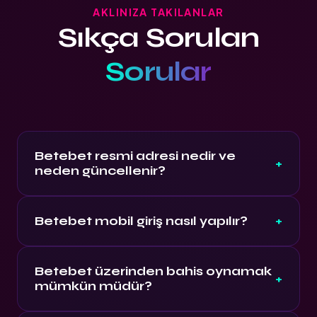
AKLINIZA TAKILANLAR
Sıkça Sorulan
Sorular
Betebet resmi adresi nedir ve
+
neden güncellenir?
Betebet resmi adresi, canlı spor veri
sunucularımızın global erişim optimizasyonları ve
Betebet mobil giriş nasıl yapılır?
+
hız güncellemeleri doğrultusunda periyodik olarak
Betebet mobil giriş işlemi oldukça basittir. Web
güncellenebilmektedir. En yeni istatistik paneline
sitemizin güncel adresini akıllı cihazınızın (iOS veya
Betebet üzerinden bahis oynamak
erişmek için sitemizdeki güncel giriş adreslerini
+
mümkün müdür?
Android) tarayıcısına yazarak ya da sitemizdeki
takip edebilirsiniz.
mobil yönlendirme butonlarını kullanarak optimize