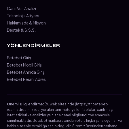
Canlı Veri Analizi
Teknolojik Altyapı
Hakkımızda & Misyon
Destek & S.S.S.
YÖNLENDIRMELER
Betebet Giriş
Betebet Mobil Giriş
Betebet Anında Giriş
Betebet Resmi Adres
Önemli Bilgilendirme:
Bu web sitesinde (https://tr.betebet-
resmiadresimiz.icu) yer alan tüm materyaller, tablolar, canlı maç
istatistikleri ve analizler yalnızca genel bilgilendirme amacıyla
sunulmaktadır. Betebet markası adından ötürü hiçbir şans oyunları ve
bahis sitesiyle ortaklığa sahip değildir. Sitemiz üzerinden herhangi