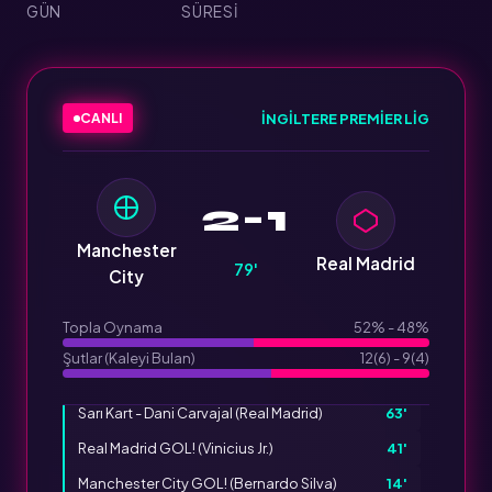
GÜN
SÜRESI
İNGILTERE PREMIER LIG
CANLI
2
-
1
Manchester
Real Madrid
79'
City
Topla Oynama
52% - 48%
Şutlar (Kaleyi Bulan)
12(6) - 9(4)
Manchester City GOL! (Erling Haaland)
72'
Sarı Kart - Dani Carvajal (Real Madrid)
63'
Real Madrid GOL! (Vinicius Jr.)
41'
Manchester City GOL! (Bernardo Silva)
14'