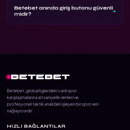
Hayır, Betebet bir bahis veya kumar platformu
edilmiş mobil panele anında erişim
değildir. Şirketimiz yalnızca canlı maç istatistikleri,
Betebet anında giriş butonu güvenli
sağlayabilirsiniz.
+
midir?
oyuncu analizleri ve taktiksel spor analizleri sunan
tarafsız bir bilgi portalıdır. Sitemiz üzerinden hiçbir
Evet, sitemiz üzerinden sağlanan Betebet anında
şekilde bahis oynatılamaz.
giriş butonları ve tüm veri akışları yüksek güvenlik
standartlarına sahip SSL sertifikalarıyla
şifrelenmektedir. Doğrudan resmi analiz
sunucularımıza güvenli bir şekilde aktarılmanızı
sağlar.
BETEBET
Betebet, global liglerdeki canlı spor
karşılaşmalarına ait saniyelik verileri ve
profesyonel taktik analizleri işleyen bir spor veri
sağlayıcısıdır.
HIZLI BAĞLANTILAR